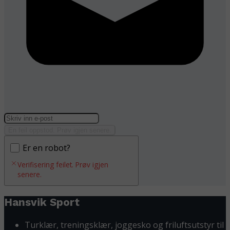
En feil oppstod. Prøv igjen senere.
Er en robot?
Verifisering feilet. Prøv igjen
senere.
Hansvik Sport
Turklær, treningsklær, joggesko og friluftsutstyr til