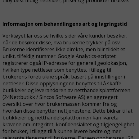
tilby best mulig nettsider, priser og produkter til disse.
Informasjon om behandlingens art og lagringstid
Verktøyet lar oss se hvilke sider våre kunder besøker,
når de besøker disse, hva brukerne trykker på osv.
Brukerne identifiseres ikke direkte, men blir tildelt et
unikt, tilfeldig nummer. Google Analytics-scriptet
registrerer også IP-adresse for generell geolokasjon,
hvilken type nettleser som benyttes, i tillegg til
brukerens foretrukne språk, basert på innstillinger i
nettleser. Disse opplysningene benyttes til å skaffe
butikkeier og leverandøren av netthandelsplattformen
(24Nettbutikk / Sincos Software AS) en aggregert
oversikt over hvor brukermassen kommer fra og
hvordan disse benytter nettjenestene. Dette bidrar til at
butikkeier og netthandelsplattformen kan ivareta
kravene om integritet, konfidensialitet og tilgjengelighet
for bruker, i tillegg til å kunne levere bedre og mer
relevante tjenester til brukerne. Dataen oppbevares i 26