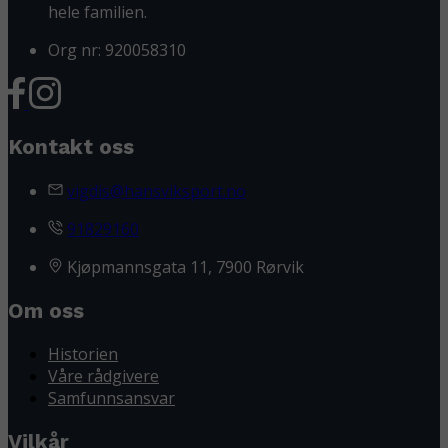
hele familien.
Org nr: 920058310
Kontakt oss
vigdis@hansviksport.no
91829160
Kjøpmannsgata 11, 7900 Rørvik
Om oss
Historien
Våre rådgivere
Samfunnsansvar
Vilkår