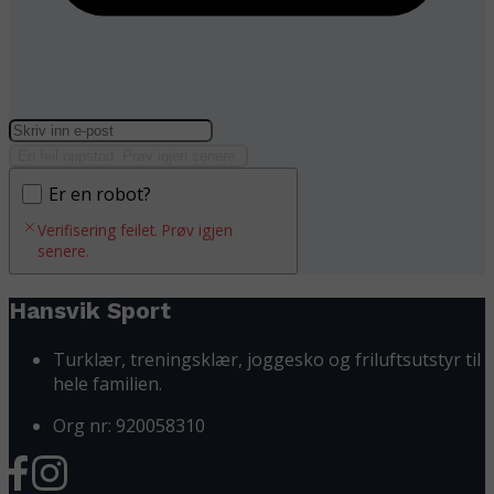
En feil oppstod. Prøv igjen senere.
Er en robot?
Verifisering feilet. Prøv igjen
senere.
Hansvik Sport
Turklær, treningsklær, joggesko og friluftsutstyr til
hele familien.
Org nr: 920058310