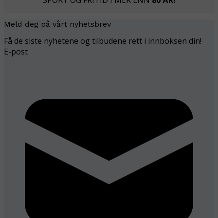
SPORT OG FRITID I MER ENN
80 ÅR!
Meld deg på vårt nyhetsbrev
Få de siste nyhetene og tilbudene rett i innboksen din!
E-post