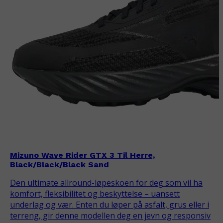
Mizuno Wave Rider GTX 3 Til Herre,
Black/Black/Black Sand
Den ultimate allround-løpeskoen for deg som vil ha
komfort, fleksibilitet og beskyttelse – uansett
underlag og vær. Enten du løper på asfalt, grus eller i
terreng, gir denne modellen deg en jevn og responsiv