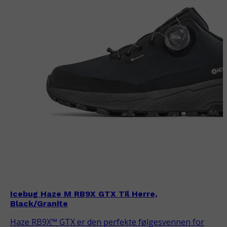
Icebug Haze M RB9X GTX Til Herre,
Black/Granite
Haze RB9X™ GTX er den perfekte følgesvennen for