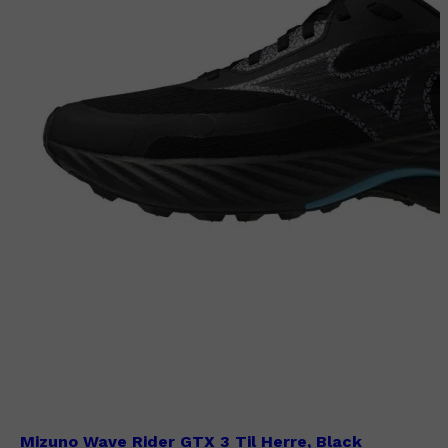
Mizuno Wave Rider GTX 3 Til Herre, Black