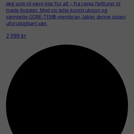
deg som vil være klar for alt – fra raske fjellturer til
travle bygater. Med sin lette konstruksjon og
vanntette GORE-TEX®-membran, takler denne skoen
uforutsigbart vær.
2 099 kr