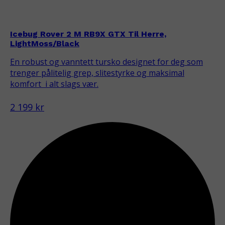
Icebug Rover 2 M RB9X GTX Til Herre,
LightMoss/Black
En robust og vanntett tursko designet for deg som
trenger pålitelig grep, slitestyrke og maksimal
komfort  i alt slags vær.
2 199 kr