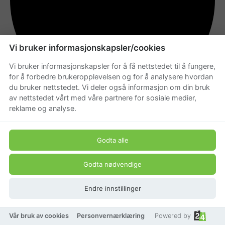
Vi bruker informasjonskapsler/cookies
Vi bruker informasjonskapsler for å få nettstedet til å fungere,
for å forbedre brukeropplevelsen og for å analysere hvordan
du bruker nettstedet. Vi deler også informasjon om din bruk
av nettstedet vårt med våre partnere for sosiale medier,
reklame og analyse.
På lager
Godta alle
Godta nødvendige
Endre innstillinger
Vår bruk av cookies
Personvernærklæring
Powered by