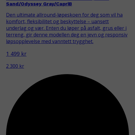
Sand/Odyssey Gray/CapriB
Den ultimate allround-løpeskoen for deg som vil ha
komfort, fleksibilitet og beskyttelse – uansett
underlag og vær. Enten du løper på asfalt, grus eller i
terreng, gir denne modellen deg en jevn og responsiv
løpsopplevelse med vanntett trygghet.
1 499 kr
2 300 kr