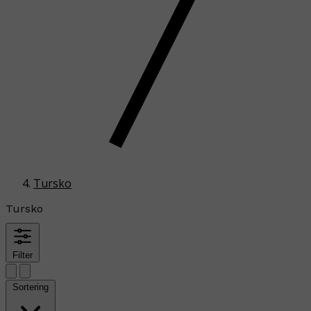
Tursko
Tursko
Filter
Sortering