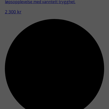
løpsopplevelse med vanntett trygghet.
2 300 kr