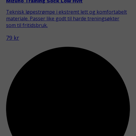
Mizuno Training Sock Low Hvit
Teknisk løpestrømpe i ekstremt lett og komfortabelt
materiale. Passer like godt til harde treningsøkter
som til fritidsbruk.
79 kr