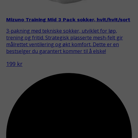
Mizuno Training Mid 3 Pack sokker, hvit/hvit/sort
3-pakning med tekniske sokker, utviklet for løp,
trening og fritid. Strategisk plasserte mesh-felt gir
målrettet ventilering og økt komfort. Dette er en
bestselger du garantert kommer til å elske!
199 kr