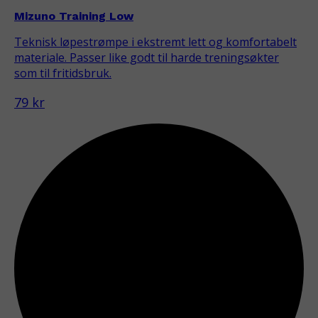
Mizuno Training Low
Teknisk løpestrømpe i ekstremt lett og komfortabelt
materiale. Passer like godt til harde treningsøkter
som til fritidsbruk.
79 kr