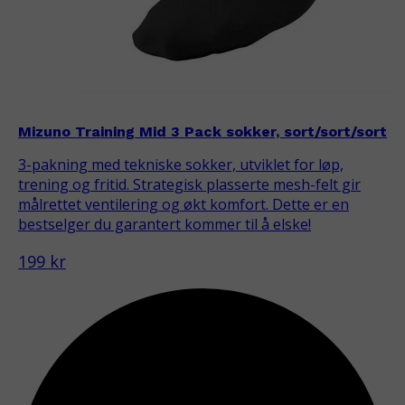
Mizuno Training Mid 3 Pack sokker, sort/sort/sort
3-pakning med tekniske sokker, utviklet for løp,
trening og fritid. Strategisk plasserte mesh-felt gir
målrettet ventilering og økt komfort. Dette er en
bestselger du garantert kommer til å elske!
199 kr