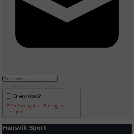
En feil oppstod. Prøv igjen senere.
Er en robot?
Verifisering feilet. Prøv igjen
senere.
Hansvik Sport