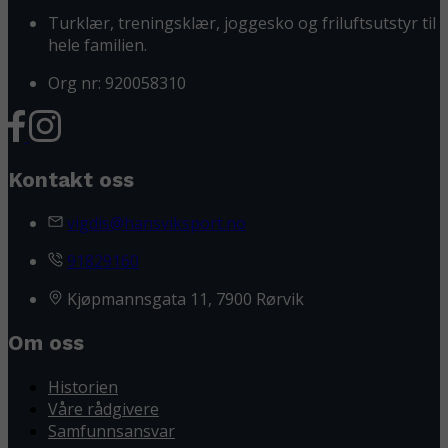
Turklær, treningsklær, joggesko og friluftsutstyr til
hele familien.
Org nr: 920058310
Kontakt oss
vigdis@hansviksport.no
91829160
Kjøpmannsgata 11, 7900 Rørvik
Om oss
Historien
Våre rådgivere
Samfunnsansvar