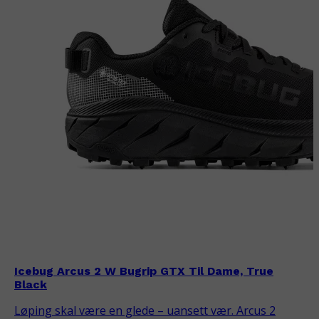
Icebug Arcus 2 W Bugrip GTX Til Dame, True
Black
Løping skal være en glede – uansett vær. Arcus 2