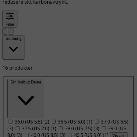
redusere sitt karbonavtrykk.
Filter
Sortering
16 produkter
Str. Icebug Dame
36.0 (US 5.5)
(
2
)
36.5 (US 6.0)
(
1
)
37.0 (US 6.5)
(
3
)
37.5 (US 7.0)
(
1
)
38.0 (US 7.5)
(
3
)
39.0 (US
8.0)
(
3
)
40.0 (US 8.5)
(
3
)
40.5 (US 9.0)
(
1
)
Vis alle