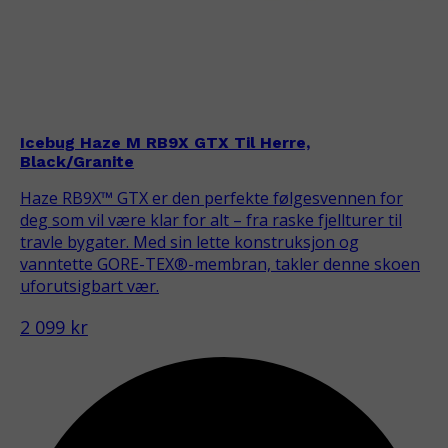
Icebug Haze M RB9X GTX Til Herre,
Black/Granite
Haze RB9X™ GTX er den perfekte følgesvennen for
deg som vil være klar for alt – fra raske fjellturer til
travle bygater. Med sin lette konstruksjon og
vanntette GORE-TEX®-membran, takler denne skoen
uforutsigbart vær.
2 099 kr