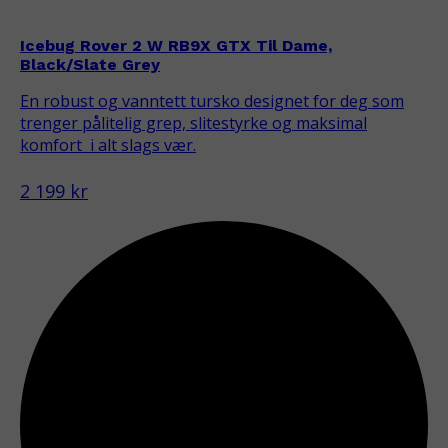
Icebug Rover 2 W RB9X GTX Til Dame,
Black/Slate Grey
En robust og vanntett tursko designet for deg som
trenger pålitelig grep, slitestyrke og maksimal
komfort  i alt slags vær.
2 199 kr