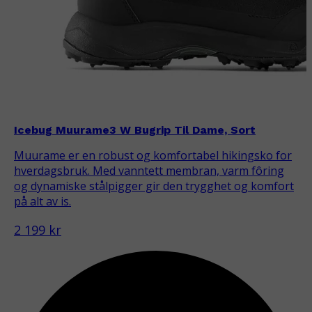
Icebug Muurame3 W Bugrip Til Dame, Sort
Muurame er en robust og komfortabel hikingsko for
hverdagsbruk. Med vanntett membran, varm fôring
og dynamiske stålpigger gir den trygghet og komfort
på alt av is.
2 199 kr