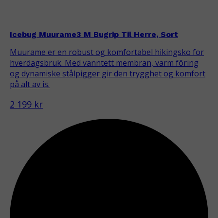
Icebug Muurame3 M Bugrip Til Herre, Sort
Muurame er en robust og komfortabel hikingsko for
hverdagsbruk. Med vanntett membran, varm fôring
og dynamiske stålpigger gir den trygghet og komfort
på alt av is.
2 199 kr