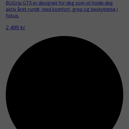
BUGrip GTX er designet for deg som vil holde deg
aktiv året rundt, med komfort, grep og beskyttelse i
fokus.
2 499 kr